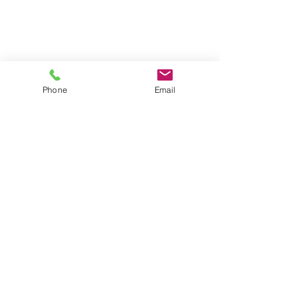
Phone
Email
Call Us:
050-3690-0523
sunshine.eigo.academy@gmail.com
岡山市北区大供表町1-25 かのうビル2F
体験レッスン
お問い合わせ